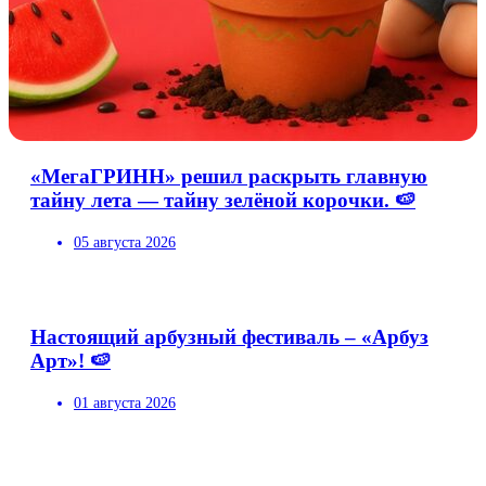
«МегаГРИНН» решил раскрыть главную
тайну лета — тайну зелёной корочки. 🍉
05 августа 2026
Настоящий арбузный фестиваль – «Арбуз
Арт»! 🍉
01 августа 2026