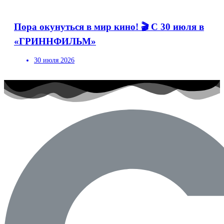
Пора окунуться в мир кино! 🎬 С 30 июля в
«ГРИННФИЛЬМ»
30 июля 2026