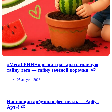
«МегаГРИНН» решил раскрыть главную
тайну лета — тайну зелёной корочки. 🍉
05 августа 2026
Настоящий арбузный фестиваль – «Арбуз
Арт»! 🍉