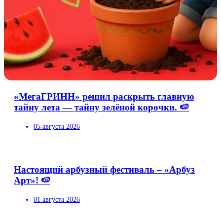
«МегаГРИНН» решил раскрыть главную
тайну лета — тайну зелёной корочки. 🍉
05 августа 2026
Настоящий арбузный фестиваль – «Арбуз
Арт»! 🍉
01 августа 2026