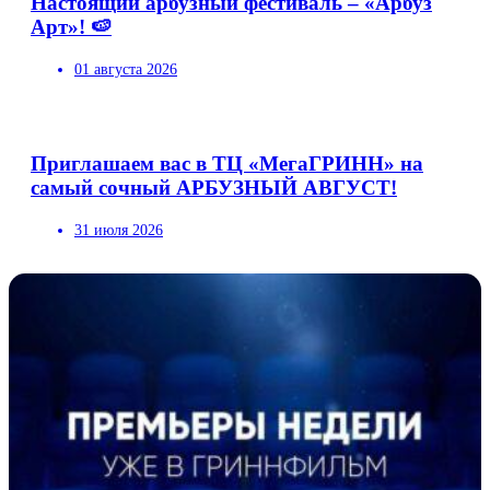
Настоящий арбузный фестиваль – «Арбуз
Арт»! 🍉
01 августа 2026
Приглашаем вас в ТЦ «МегаГРИНН» на
самый сочный АРБУЗНЫЙ АВГУСТ!
31 июля 2026