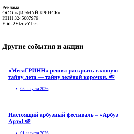
Реклама
ООО «ДИЭМАЙ БРЯНСК»
ИНН 3245007979
Erid: 2VtzqvYLesr
Другие события и акции
«МегаГРИНН» решил раскрыть главную
тайну лета — тайну зелёной корочки. 🍉
05 августа 2026
Настоящий арбузный фестиваль – «Арбуз
Арт»! 🍉
01 августа 2026