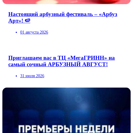
Настоящий арбузный фестиваль – «Арбуз
Арт»! 🍉
01 августа 2026
Приглашаем вас в ТЦ «МегаГРИНН» на
самый сочный АРБУЗНЫЙ АВГУСТ!
31 июля 2026